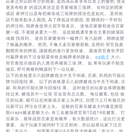
莊家之所以賠率少於閒家, 是因為莊家享有位置上的優勢, 使其
更具有較多 的資訊來決定是否要補第三張牌。 在特定的閒家
或莊 家押注以及每把兩張或三張牌的情況也是如此。 某些術
語可能有點令⼈困惑, 為了降低這些困惑, 當 關係到⼀⼿特別
的押注時, 我將會使⽤⼤寫字⺟表⽰。 迷地百家樂和迷你百家
樂⼀樣, 不過賭桌要⼤⼀些。 這款賭戲通常會在主要的賭場區
域都 找得到。 迷你百家樂有時⼀輪牌只 有六副牌，稍稍改變
了輸贏的概率。 然⽽, 不像⼤桌百家樂那般, 這裡的 荷官負責
翻開所有的牌⾯, 讓賭戲的進⾏更加快速。 最後荷官會依序賠
付贏牌者的下注⾦額還有收去輸牌者的賭⾦。
pg电子
⼤⼩,
荷官會指⽰做莊的⼈應否再補第三張 牌。 如 果有玩家不願意
做莊, 即可將權利轉讓到下⼀位玩家。
以下的表格显⽰六副牌赌戏当中关于闲家, 庄家, 和局的可能出
牌与回报结 果。 以下的表格显⽰⼋副牌赌戏当中关于闲家, 庄
家, 和局的可能出牌与回报结 果。 这时做庄的玩家会将牌⾯翻
转过来, 赌场其中⼀位荷 官会宣布总点数。 每位赌客, 包括 做
庄的玩家, 都可以在闲家或庄家上头押注, 但惯习上只有做庄的
玩家可以 押注在庄家上头。 这般的百家乐赌桌⼤约像是掷双
骰craps赌桌那般⼤⼩, 有三名赌场荷官和12或14名赌客。 打
百家乐，最终战胜庄家是靠概率，靠大数据统计，这比打法更
重要。 由于玩家不能同时下注庄和闲，所以如果玩家下注庄
和「幸运六」，则需要庄家以6点取胜才能赢得「幸运六」的