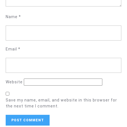
Name
*
Email
*
Website
Save my name, email, and website in this browser for
the next time I comment.