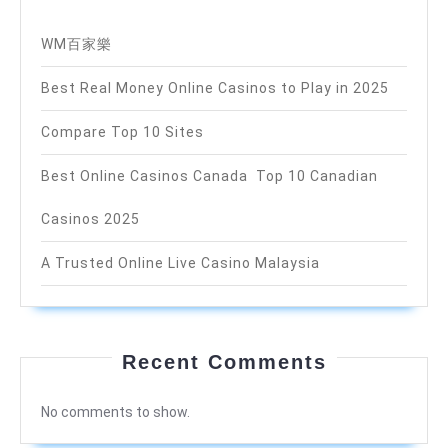
WM百家樂
Best Real Money Online Casinos to Play in 2025
Compare Top 10 Sites
Best Online Casinos Canada ️ Top 10 Canadian
Casinos 2025
A Trusted Online Live Casino Malaysia
Recent Comments
No comments to show.