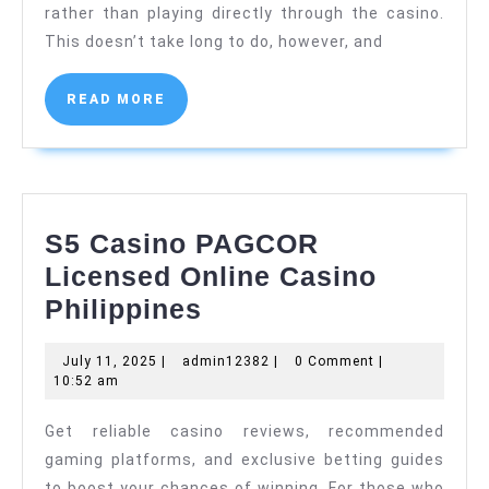
rather than playing directly through the casino.
Online
This doesn’t take long to do, however, and
Gambling
Sites
READ
READ MORE
MORE
Review
S5 Casino PAGCOR
Licensed Online Casino
S5
Philippines
Casino
July
admin12382
July 11, 2025
|
admin12382
|
0 Comment
|
PAGCOR
11,
10:52 am
Licensed
2025
Get reliable casino reviews, recommended
Online
gaming platforms, and exclusive betting guides
Casino
to boost your chances of winning. For those who