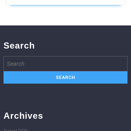
Search
Search
for:
Archives
August 2026