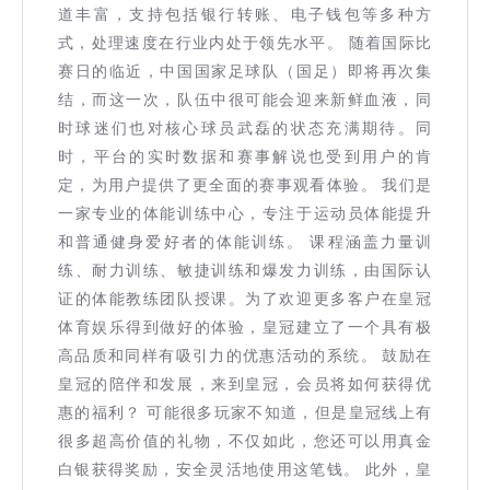
登
道丰富，支持包括银行转账、电子钱包等多种方
录
式，处理速度在行业内处于领先水平。 随着国际比
入
赛日的临近，中国国家足球队（国足）即将再次集
结，而这一次，队伍中很可能会迎来新鲜血液，同
口
时球迷们也对核心球员武磊的状态充满期待。同
时，平台的实时数据和赛事解说也受到用户的肯
定，为用户提供了更全面的赛事观看体验。 我们是
一家专业的体能训练中心，专注于运动员体能提升
和普通健身爱好者的体能训练。 课程涵盖力量训
练、耐力训练、敏捷训练和爆发力训练，由国际认
证的体能教练团队授课。为了欢迎更多客户在皇冠
体育娱乐得到做好的体验，皇冠建立了一个具有极
高品质和同样有吸引力的优惠活动的系统。 鼓励在
皇冠的陪伴和发展，来到皇冠，会员将如何获得优
惠的福利？ 可能很多玩家不知道，但是皇冠线上有
很多超高价值的礼物，不仅如此，您还可以用真金
白银获得奖励，安全灵活地使用这笔钱。 此外，皇